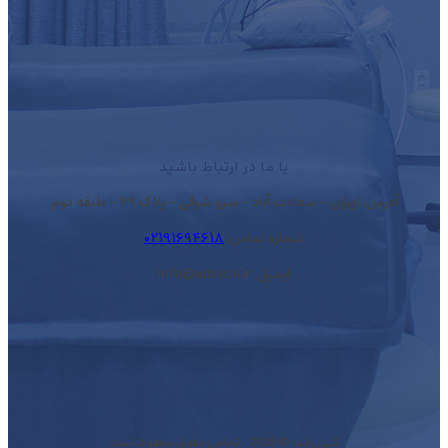
با ما در ارتباط باشید
آدرس: تهران – سعادت آباد – سرو شرقی – پلاک ۴۹ – طبقه دوم
شماره تماس:
۰۲۱۹۱۶۹۴۶۱۸
ایمیل: info@adssco.ir
کپی رایت © 2025 ·
· تمامی حقوق محفوظ است