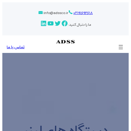
رفتن
به
info@adssco.ir
۰۲۱۹۱۶۹۴۶۱۸
محتوا
فیس‌بوک
توییتر
یوتیوب
لینکداین
ما را دنبال کنید:
تماس با ما